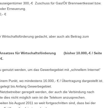
 Hauseigentümer 300,-€ Zuschuss für Gas/Öl/ Brennwertkessel bzw.
oder Erneuerung.
,- €
r Wirtschaftsförderung gedacht, aber auch als Beitrag zum
Ansatzes für Wirtschaftsförderung (bisher 10.000,-€ / Seite
-€.
zu genutzt werden, um das Gewerbegebiet mit „schnellem Internet“
einem Punkt, wo mindestens 16.000,- € / Übertragung dargestellt ist.
r gelegt bis Anfang Gewerbegebiet.
 Netzbetreiber geregelt werden, der auch die Verbindung nach
e dies nicht möglich sein ist die Telekom anzusprechen.
iten bis August 2011 so weit fortgeschritten sind, dass bei der