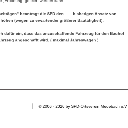
 „Eröffnung“ gefeiert werden kann.
sbeiträgen“ beantragt die SPD den bisherigen Ansatz von
 erhöhen (wegen zu erwartender größerer Bautätigkeit).
sich dafür ein, dass das anzuschaffende Fahrzeug für den Bauhof
Fahrzeug angeschafft wird. ( maximal Jahreswagen )
© 2006 - 2026 by SPD-Ortsverein Medebach e.V