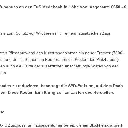
n Zuschuss an den TuS Medebach in Höhe von insgesamt 6650,- €
ste zum Schutz vor Wildtieren mit einem zusätzlichen Zaun
hten Pflegeaufwand des Kunstrasenplatzes ein neuer Trecker (7800,-
adt und der TuS haben in Kooperation die Kosten des Platzbaues je
lten auch die Hälfte der zusätzlichen Anschaffungs-Kosten von der
den.
bades zu reduzieren, beantragt die SPD-Fraktion, auf dem Dach
eren. Diese Kosten-Ermittlung soll zu Lasten des Herstellers
e:
,- € Zuschuss für Hauseigentümer bereit, die ein Blockheizkraftwerk