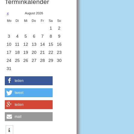
Terminkalender
<
August 2026
ntag
enstag
ttwoch
nnerstag
eitag
mstag
nntag
Mo
Di
Mi
Do
Fr
Sa
So
1
2
3
4
5
6
7
8
9
10
11
12
13
14
15
16
17
18
19
20
21
22
23
24
25
26
27
28
29
30
31
teilen
tweet
teilen
mail