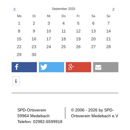
<
September 2025
>
ntag
enstag
ttwoch
nnerstag
eitag
mstag
nntag
Mo
Di
Mi
Do
Fr
Sa
So
1
2
3
4
5
6
7
8
9
10
11
12
13
14
15
16
17
18
19
20
21
22
23
24
25
26
27
28
29
30
SPD-Ortsverein
© 2006 - 2026 by SPD-
59964 Medebach
Ortsverein Medebach e.V
Telefon: 02982-6599918